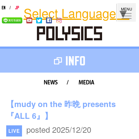
Select Language
▼
MENU
news
media
【mudy on the 昨晩 presents
『ALL 6』】
posted 2025/12/20
LIVE