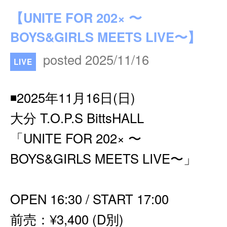
【UNITE FOR 202× 〜
BOYS&GIRLS MEETS LIVE〜】
posted 2025/11/16
LIVE
◾️2025年11月16日(日)
大分 T.O.P.S BittsHALL
「UNITE FOR 202× 〜
BOYS&GIRLS MEETS LIVE〜」
OPEN 16:30 / START 17:00
前売：¥3,400 (D別)