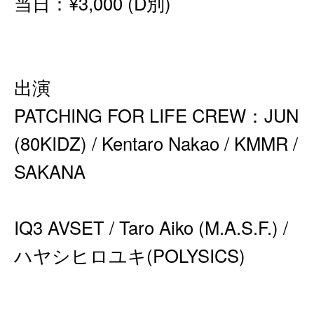
当日：¥3,000 (D別)
出演
PATCHING FOR LIFE CREW：JUN
(80KIDZ) / Kentaro Nakao / KMMR /
SAKANA
IQ3 AVSET / Taro Aiko (M.A.S.F.) /
ハヤシヒロユキ(POLYSICS)