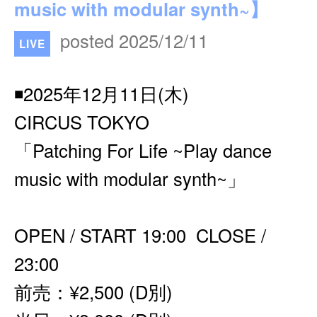
music with modular synth~】
posted 2025/12/11
LIVE
◾️2025年12月11日(木)
CIRCUS TOKYO
「Patching For Life ~Play dance
music with modular synth~」
OPEN / START 19:00 CLOSE /
23:00
前売：¥2,500 (D別)