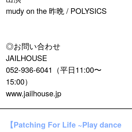
mudy on the 昨晩 / POLYSICS
◎お問い合わせ
JAILHOUSE
052-936-6041（平⽇11:00〜
15:00）
www.jailhouse.jp
【Patching For Life ~Play dance