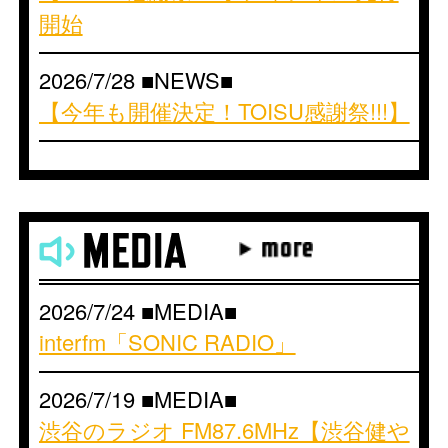
開始
2026/7/28 ■NEWS■
【今年も開催決定！TOISU感謝祭!!!】
2026/7/24 ■NEWS■
【「SONIC RADIO」にハヤシ出
演！】
2026/7/17 ■NEWS■
2026/7/24 ■MEDIA■
【フミ ラジオ出演情報】
interfm「SONIC RADIO」
2026/7/1 ■NEWS■
2026/7/19 ■MEDIA■
【スマイリー原島さんイベント出
渋谷のラジオ FM87.6MHz【渋谷健や
演！】