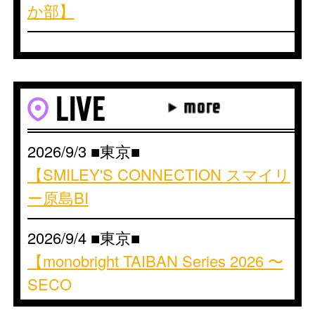
か部】
2025/11/7 ■MEDIA■
ふくしまFM【RADIO GROOVE】
2025/10/17 ■MEDIA■
えふえむ花巻【フラワープラス】
2026/9/3 ■東京■
2025/10/11 ■MEDIA■
【SMILEY'S CONNECTION スマイリ
FM青森【多田慎也project Apple
ー原島BI
POP】
2026/9/4 ■東京■
【monobright TAIBAN Series 2026 〜
SECO