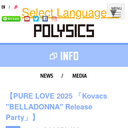
Select Language
▼
MENU
news
media
【PURE LOVE 2025 「Kovacs
"BELLADONNA" Release
Party」】