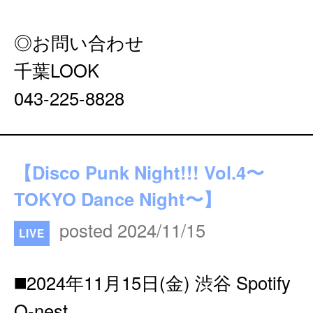
◎お問い合わせ
千葉LOOK
043-225-8828
【Disco Punk Night!!! Vol.4〜
TOKYO Dance Night〜】
posted 2024/11/15
LIVE
◼️2024年11月15日(金) 渋谷 Spotify
O-nest