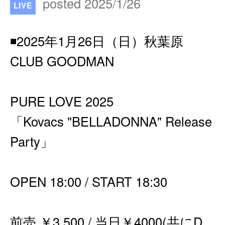
posted 2025/1/26
LIVE
◾️2025年1月26日（日）秋葉原
CLUB GOODMAN
PURE LOVE 2025
「Kovacs "BELLADONNA" Release
Party」
OPEN 18:00 / START 18:30
前売 ￥3,500 / 当日￥4000(共にD