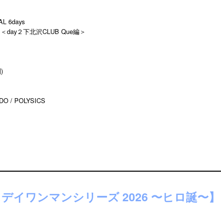
 6days
～』＜day２下北沢CLUB Que編＞
)
 / POLYSICS
ースデイワンマンシリーズ 2026 〜ヒロ誕〜】