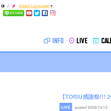
Select Language
▼
INFO
LIVE
CALE
【TOISU感謝祭!!! 2
posted 2026/10/13
LIVE