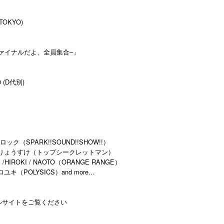
(TOKYO)
20周年ファイナルだよ、全員集合–」
0 (D代別)
チロック（SPARK!!SOUND!!SHOW!!）
だりょうすけ（トップシークレットマン）
t）/HIROKI / NAOTO（ORANGE RANGE）
ロユキ（POLYSICS）and more…
フィシャルサイトをご覧ください