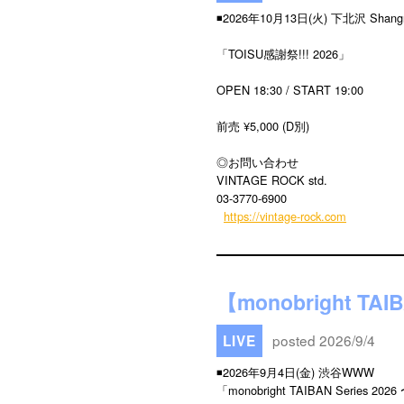
◾️2026年10月13日(火) 下北沢 Shangr
「TOISU感謝祭!!! 2026」
OPEN 18:30 / START 19:00
前売 ¥5,000 (D別)
◎お問い合わせ
VINTAGE ROCK std.
03-3770-6900
https://vintage-rock.com
【monobright TAI
posted 2026/9/4
LIVE
◾️2026年9月4日(金) 渋谷WWW
「monobright TAIBAN Series 2