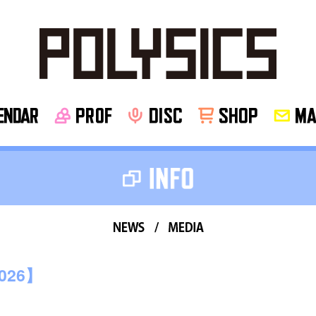
NDAR
PROF
disc
SHOP
MA
news
media
026】