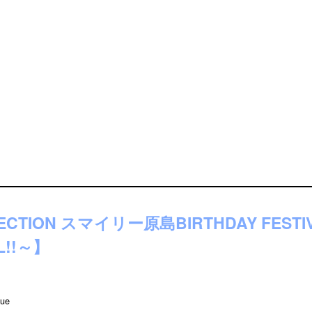
NECTION スマイリー原島BIRTHDAY FESTI
L!!～】
ue