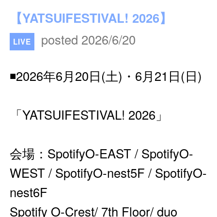
【YATSUIFESTIVAL! 2026】
posted 2026/6/20
LIVE
◾️2026年6月20日(土)・6月21日(日)
「YATSUIFESTIVAL! 2026」
会場：SpotifyO-EAST / SpotifyO-
WEST / SpotifyO-nest5F / SpotifyO-
nest6F
Spotify O-Crest/ 7th Floor/ duo