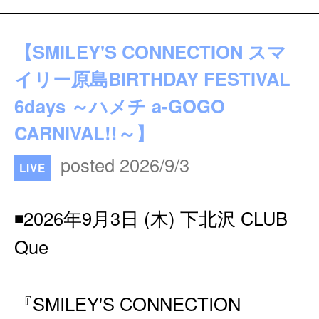
【SMILEY'S CONNECTION スマ
イリー原島BIRTHDAY FESTIVAL
6days ～ハメチ a-GOGO
CARNIVAL!!～】
posted 2026/9/3
LIVE
◾️2026年9月3日 (木) 下北沢 CLUB
Que
『SMILEY'S CONNECTION