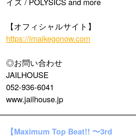
イズ / POLYSICS and more
【オフィシャルサイト】
https://imaikegonow.com
◎お問い合わせ
JAILHOUSE
052-936-6041
www.jailhouse.jp
【Maximum Top Beat!! 〜3rd