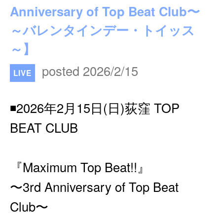
Anniversary of Top Beat Club〜
～バレンタインデー・トイッス
～】
posted 2026/2/15
LIVE
◾️2026年2月15日(日)荻窪 TOP
BEAT CLUB
『Maximum Top Beat!!』
〜3rd Anniversary of Top Beat
Club〜