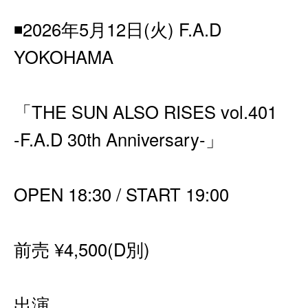
◾️2026年5月12日(火) F.A.D
YOKOHAMA
「THE SUN ALSO RISES vol.401
-F.A.D 30th Anniversary-」
OPEN 18:30 / START 19:00
前売 ¥4,500(D別)
出演