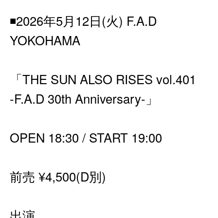
◾️2026年5月12日(火) F.A.D
YOKOHAMA
「THE SUN ALSO RISES vol.401
-F.A.D 30th Anniversary-」
OPEN 18:30 / START 19:00
前売 ¥4,500(D別)
出演