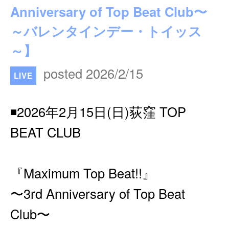
Anniversary of Top Beat Club〜
～バレンタインデー・トイッス
～】
posted 2026/2/15
LIVE
◾️2026年2月15日(日)荻窪 TOP
BEAT CLUB
『Maximum Top Beat!!』
〜3rd Anniversary of Top Beat
Club〜