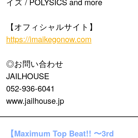
イズ / POLYSICS and more
【オフィシャルサイト】
https://imaikegonow.com
◎お問い合わせ
JAILHOUSE
052-936-6041
www.jailhouse.jp
【Maximum Top Beat!! 〜3rd