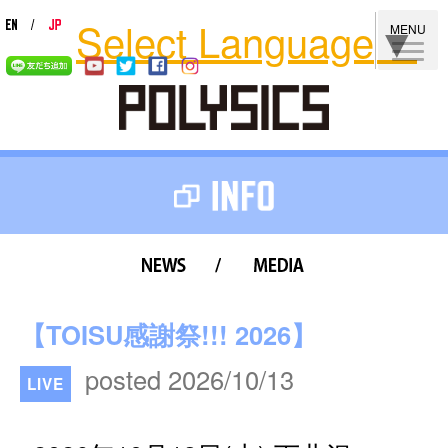
Select Language
▼
MENU
news
media
【TOISU感謝祭!!! 2026】
posted 2026/10/13
LIVE