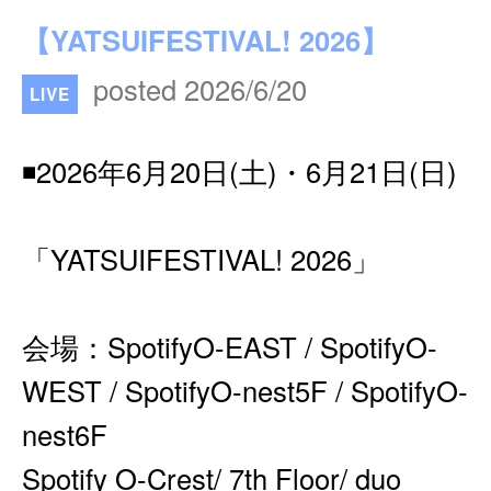
【YATSUIFESTIVAL! 2026】
posted 2026/6/20
LIVE
◾️2026年6月20日(土)・6月21日(日)
「YATSUIFESTIVAL! 2026」
会場：SpotifyO-EAST / SpotifyO-
WEST / SpotifyO-nest5F / SpotifyO-
nest6F
Spotify O-Crest/ 7th Floor/ duo