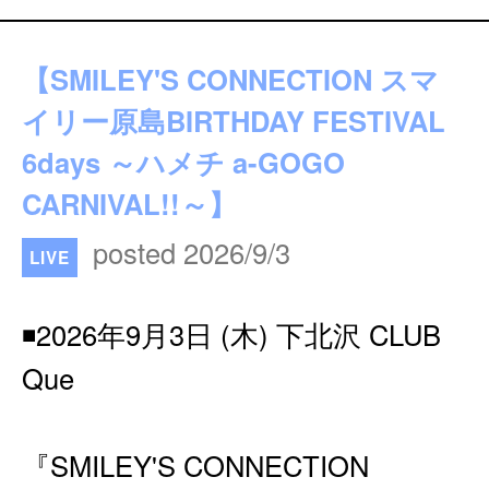
【SMILEY'S CONNECTION スマ
イリー原島BIRTHDAY FESTIVAL
6days ～ハメチ a-GOGO
CARNIVAL!!～】
posted 2026/9/3
LIVE
◾️2026年9月3日 (木) 下北沢 CLUB
Que
『SMILEY'S CONNECTION