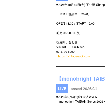
◾️2026年10月13日(火) 下北沢 Shangr
「TOISU感謝祭!!! 2026」
OPEN 18:30 / START 19:00
前売 ¥5,000 (D別)
◎お問い合わせ
VINTAGE ROCK std.
03-3770-6900
https://vintage-rock.com
【monobright TAI
posted 2026/9/4
LIVE
◾️2026年9月4日(金) 渋谷WWW
「monobright TAIBAN Series 2