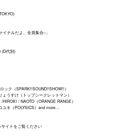
(TOKYO)
20周年ファイナルだよ、全員集合–」
0 (D代別)
チロック（SPARK!!SOUND!!SHOW!!）
だりょうすけ（トップシークレットマン）
t）/HIROKI / NAOTO（ORANGE RANGE）
ロユキ（POLYSICS）and more…
フィシャルサイトをご覧ください