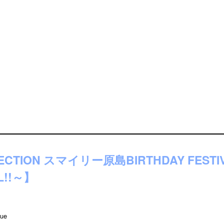
NECTION スマイリー原島BIRTHDAY FESTI
L!!～】
ue