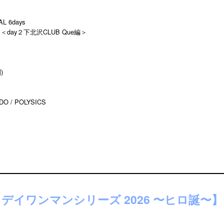
 6days
～』＜day２下北沢CLUB Que編＞
)
 / POLYSICS
ースデイワンマンシリーズ 2026 〜ヒロ誕〜】