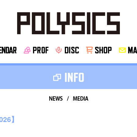
NDAR
PROF
disc
SHOP
MA
news
media
026】