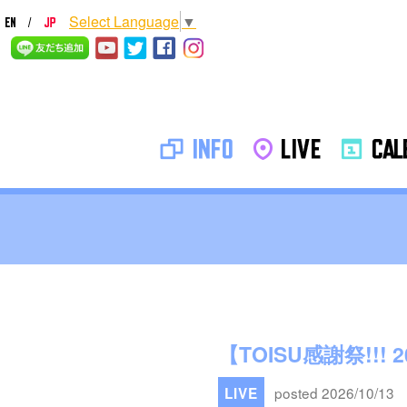
Select Language
▼
INFO
LIVE
CALE
【TOISU感謝祭!!! 2
posted 2026/10/13
LIVE